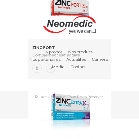
ZINC FORT
À propos
Nos produits
Complément alimentaire
Nos partenaires
Actualités
Carriére
Media
Contact
© 2021 Neomedic . Tous Droits Réservés.
Réalisé par