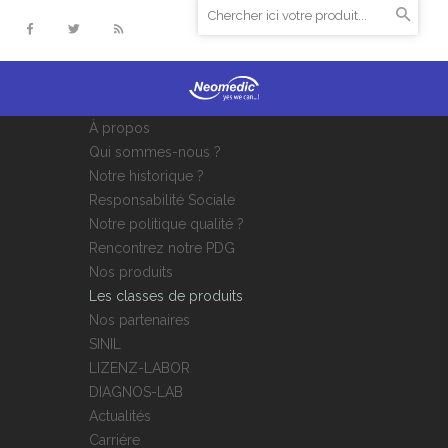
À propos
Qui sommes-nous ?
Notre historique ?
Responsabilité Sociale
Notre politique qualité ?
Rencontrez notre PDG
Nos produits
Les classes de produits
Nos partenaires
SINIL
LIZENZ-LABOR
DIAGNOS-LAB
Actualités
Carriére