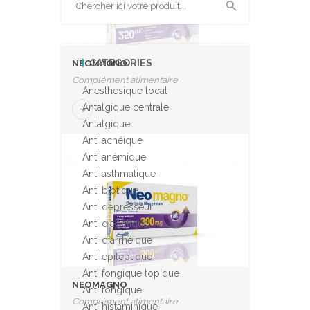
CATEGORIES
NEOMAGNO
Complément alimentaire
Anesthesique local
Antalgique centrale
Antalgique
Anti acnéique
Anti anémique
Anti asthmatique
Anti biotique
Anti depresseur
Anti diabétique
Anti diarrhéique
Anti epileptique
Anti fongique topique
NEOMAGNO
Anti fongique
Complément alimentaire
Anti histaminique